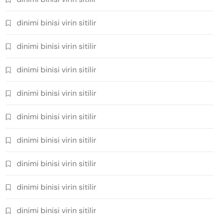
dinimi binisi virin sitilir
dinimi binisi virin sitilir
dinimi binisi virin sitilir
dinimi binisi virin sitilir
dinimi binisi virin sitilir
dinimi binisi virin sitilir
dinimi binisi virin sitilir
dinimi binisi virin sitilir
dinimi binisi virin sitilir