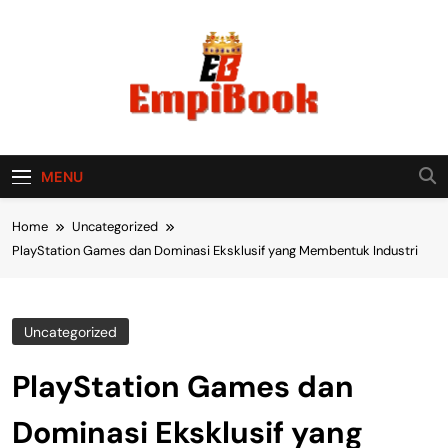
Skip
to
content
empibook
MENU
Home
Uncategorized
PlayStation Games dan Dominasi Eksklusif yang Membentuk Industri
Uncategorized
PlayStation Games dan
Dominasi Eksklusif yang