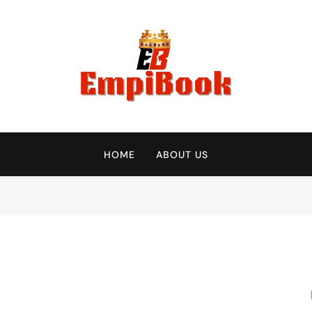
empibook
HOME
ABOUT US